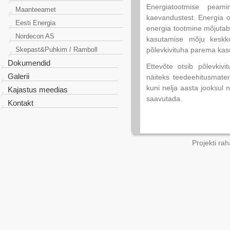
Energiatootmise peami
Maanteeamet
kaevandustest. Energia 
Eesti Energia
energia tootmine mõjutab
Nordecon AS
kasutamise mõju keskko
Skepast&Puhkim / Ramboll
põlevkivituha parema kas
Dokumendid
Ettevõte otsib põlevkivi
Galerii
näiteks teedeehitusmater
kuni nelja aasta jooksul 
Kajastus meedias
saavutada.
Kontakt
Projekti ra