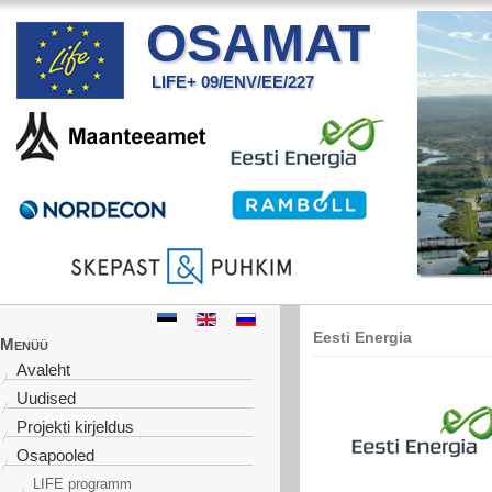
OSAMAT
LIFE+ 09/ENV/EE/227
Eesti Energia
Menüü
Avaleht
Uudised
Projekti kirjeldus
Osapooled
LIFE programm