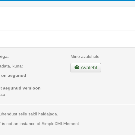
viga.
Mine avalehele
aadata, kuna:
Avaleht
ja on aegunud
st
aegunud versioon
äsu
ühendust selle saidi haldajaga.
` is not an instance of SimpleXMLElement