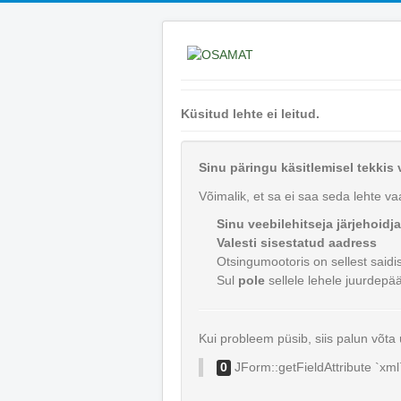
Küsitud lehte ei leitud.
Sinu päringu käsitlemisel tekkis 
Võimalik, et sa ei saa seda lehte v
Sinu veebilehitseja järjehoid
Valesti sisestatud aadress
Otsingumootoris on sellest saidi
Sul
pole
sellele lehele juurdepä
Kui probleem püsib, siis palun võta 
JForm::getFieldAttribute `xml
0