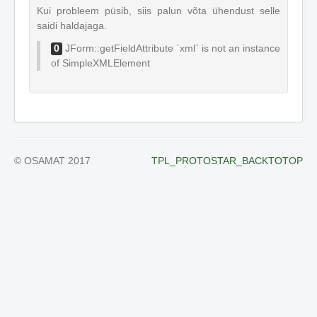
Kui probleem püsib, siis palun võta ühendust selle
saidi haldajaga.
JForm::getFieldAttribute `xml` is not an instance
0
of SimpleXMLElement
© OSAMAT 2017
TPL_PROTOSTAR_BACKTOTOP