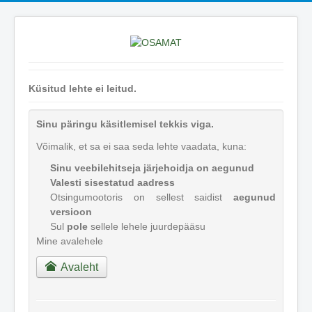
Küsitud lehte ei leitud.
Sinu päringu käsitlemisel tekkis viga.
Võimalik, et sa ei saa seda lehte vaadata, kuna:
Sinu veebilehitseja järjehoidja on aegunud
Valesti sisestatud aadress
Otsingumootoris on sellest saidist
aegunud
versioon
Sul
pole
sellele lehele juurdepääsu
Mine avalehele
Avaleht